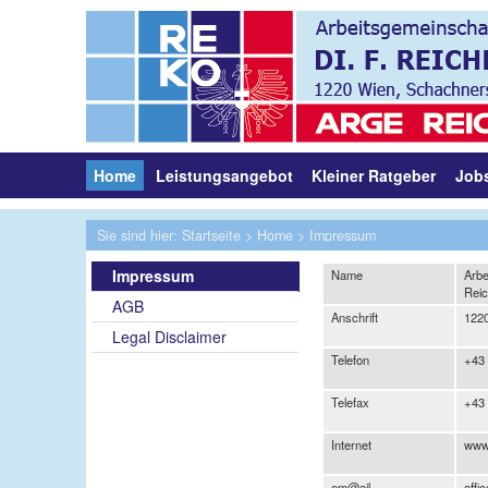
Home
Leistungsangebot
Kleiner Ratgeber
Job
Sie sind hier:
Startseite
>
Home
> Impressum
Impressum
Name
Arbe
Reic
AGB
Anschrift
1220
Legal Disclaimer
Telefon
+43 
Telefax
+43 
Internet
www.
em@ail
offi