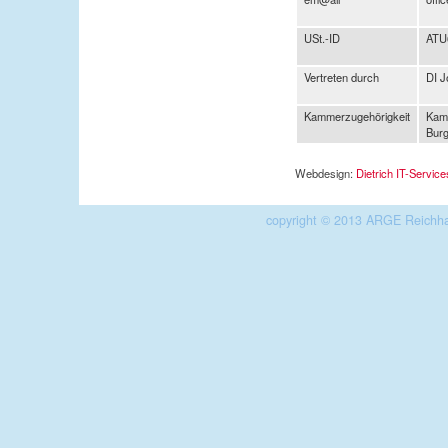
USt.-ID
ATU
Vertreten durch
DI J
Kammerzugehörigkeit
Kamm
Burg
Webdesign:
Dietrich IT-Service
copyright © 2013 ARGE Reichha