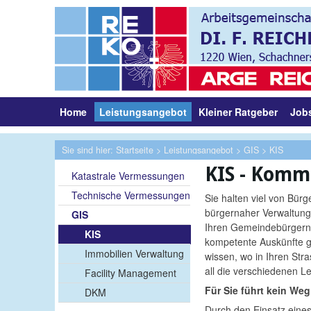
Home
Leistungsangebot
Kleiner Ratgeber
Job
Sie sind hier:
Startseite
>
Leistungsangebot
>
GIS
> KIS
KIS - Komm
Katastrale Vermessungen
Technische Vermessungen
Sie halten viel von Bürg
bürgernaher Verwaltung
GIS
Ihren Gemeindebürgern 
KIS
kompetente Auskünfte g
Immobilien Verwaltung
wissen, wo in Ihren St
all die verschiedenen Le
Facility Management
Für Sie führt kein Weg
DKM
Durch den Einsatz ein