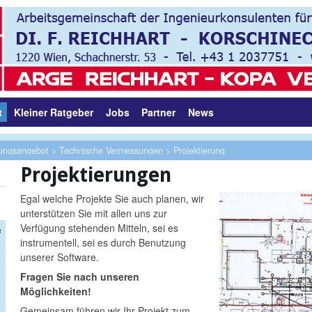
t
Kleiner Ratgeber
Jobs
Partner
News
tungsangebot
>
Technische Vermessungen
> Projektierung
Projektierungen
n
Egal welche Projekte Sie auch planen, wir
unterstützen Sie mit allen uns zur
Verfügung stehenden Mitteln, sei es
e
instrumentell, sei es durch Benutzung
unserer Software.
Fragen Sie nach unseren
Möglichkeiten!
Gemeinsam führen wir Ihr Projekt zum