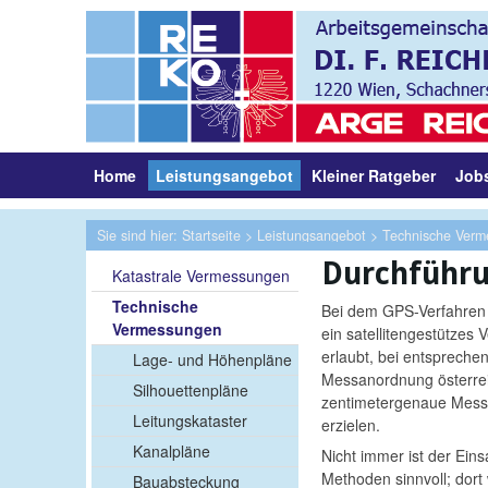
Home
Leistungsangebot
Kleiner Ratgeber
Job
Sie sind hier:
Startseite
>
Leistungsangebot
>
Technische Ver
Durchführ
Katastrale Vermessungen
Technische
Bei dem GPS-Verfahren 
Vermessungen
ein satellitengestützes 
erlaubt, bei entspreche
Lage- und Höhenpläne
Messanordnung österrei
Silhouettenpläne
zentimetergenaue Mess
Leitungskataster
erzielen.
Kanalpläne
Nicht immer ist der Eins
Methoden sinnvoll; dort
Bauabsteckung